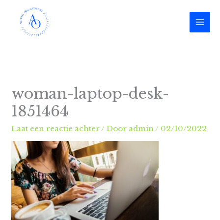
Ga
naar
de
inhoud
woman-laptop-desk-
1851464
Laat een reactie achter
/ Door
admin
/
02/10/2022