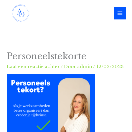
Ga
naar
de
inhoud
Personeelstekorte
Laat een reactie achter
/ Door
admin
/
12/02/2023