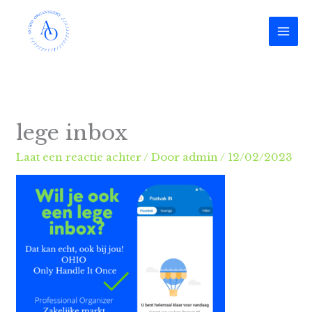
Ga
naar
de
inhoud
lege inbox
Laat een reactie achter
/ Door
admin
/
12/02/2023