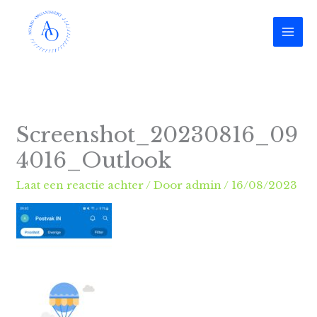
Ga
naar
de
inhoud
Screenshot_20230816_09
4016_Outlook
Laat een reactie achter
/ Door
admin
/
16/08/2023