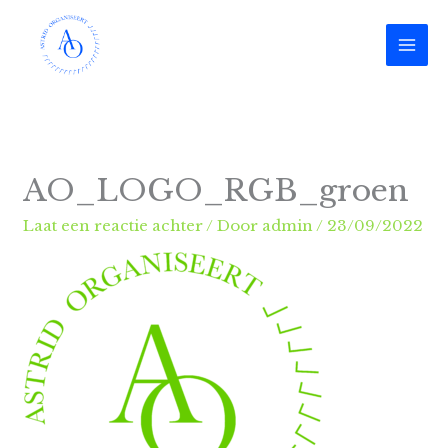
Ga
naar
de
inhoud
AO_LOGO_RGB_groen
Laat een reactie achter
/ Door
admin
/
23/09/2022