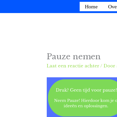
Ga
Home
Ove
naar
de
inhoud
Pauze nemen
Laat een reactie achter
/ Door