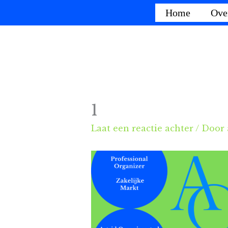
Ga
Home
Ove
naar
de
inhoud
1
Laat een reactie achter
/ Door