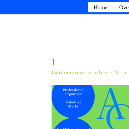
Ga
Home
Ove
naar
de
inhoud
1
Laat een reactie achter
/ Door