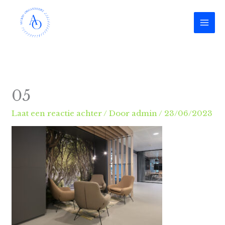
Ga
naar
de
inhoud
05
Laat een reactie achter
/ Door
admin
/
23/06/2023